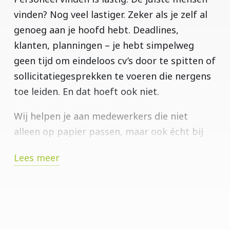
vinden? Nog veel lastiger. Zeker als je zelf al
genoeg aan je hoofd hebt. Deadlines,
klanten, planningen – je hebt simpelweg
geen tijd om eindeloos cv’s door te spitten of
sollicitatiegesprekken te voeren die nergens
toe leiden. En dat hoeft ook niet.
Wij helpen je aan medewerkers die niet
alleen op papier passen, maar ook écht bij
jouw bedrijf, team en werkwijze horen.
Lees meer
Iemand die er gewoon
staat
op het moment
dat jij dat nodig hebt. Of het nu gaat om
tijdelijke ondersteuning, vaste uitbreiding of
begeleiding van mensen op weg naar werk –
wij denken mee, schakelen snel en doen wat