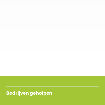
we beloven.
Geen loze beloftes, geen ingewikkelde
constructies. Eén vast contactpersoon, korte
lijnen, eerlijke tarieven en duidelijke
communicatie. Want we geloven niet in
massa, maar in maatwerk. In kwaliteit boven
kwantiteit. En vooral: in samenwerken.
Bedrijven geholpen