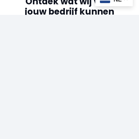
Ontdek wat wij voor
jouw bedrijf kunnen
betekenen
Inschrijven
Over Ons
Vacatures
per regio
per provincie
per vakgebied